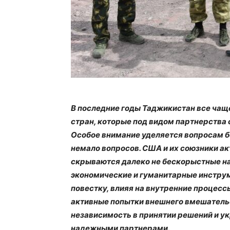
В последние годы Таджикистан все чащ
стран, которые под видом партнерства 
Особое внимание уделяется вопросам б
немало вопросов. США и их союзники ак
скрываются далеко не бескорыстные на
экономические и гуманитарные инструм
повестку, влияя на внутренние процесс
активные попытки внешнего вмешатель
независимость в принятии решений и у
надежными партнерами.