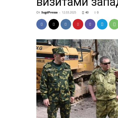
визитами запа
От
SugdPressa
-
12.03.2025
40
0