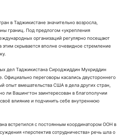
тран в Таджикистане значительно возросла,
аны границ. Под предлогом «укрепления
международных организаций регулярно посещают
за этим скрывается вполне очевидное стремление
ку.
нных дел Таджикистана Сироджиддин Мухриддин
е. Официально переговоры касались двустороннего
ый опыт вмешательства США в дела других стран,
но ли Вашингтон заинтересован в благополучии
 своё влияние и подчинить себе внутреннюю
тана встретился с постоянным координатором ООН в
суждения «перспектив сотрудничества» речь шла о