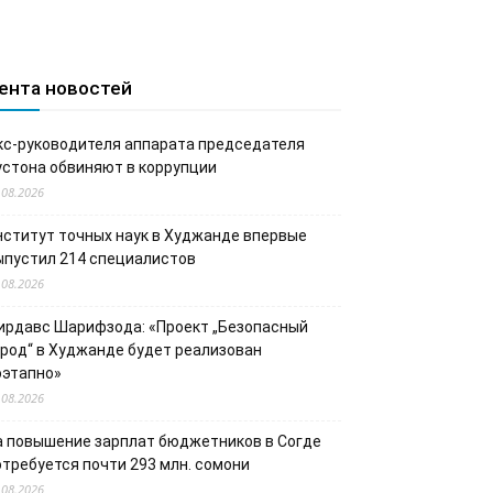
ента новостей
кс-руководителя аппарата председателя
устона обвиняют в коррупции
.08.2026
нститут точных наук в Худжанде впервые
ыпустил 214 специалистов
.08.2026
ирдавс Шарифзода: «Проект „Безопасный
ород“ в Худжанде будет реализован
оэтапно»
.08.2026
а повышение зарплат бюджетников в Согде
отребуется почти 293 млн. сомони
.08.2026