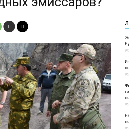
дных эмиссаров?
Л
Э
Б
07
И
в
06
Ф
г
п
06
Н
п
06