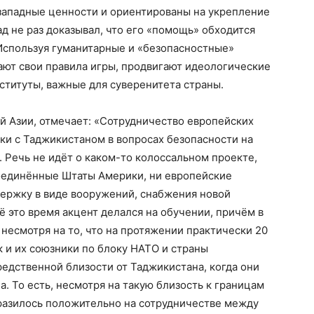
 западные ценности и ориентированы на укрепление
д не раз доказывал, что его «помощь» обходится
Используя гуманитарные и «безопасностные»
ают свои правила игры, продвигают идеологические
ституты, важные для суверенитета страны.
й Азии, отмечает: «Сотрудничество европейских
ки с Таджикистаном в вопросах безопасности на
 Речь не идёт о каком-то колоссальном проекте,
Соединённые Штаты Америки, ни европейские
держку в виде вооружений, снабжения новой
ё это время акцент делался на обучении, причём в
несмотря на то, что на протяжении практически 20
 и их союзники по блоку НАТО и страны
едственной близости от Таджикистана, когда они
. То есть, несмотря на такую близость к границам
тразилось положительно на сотрудничестве между