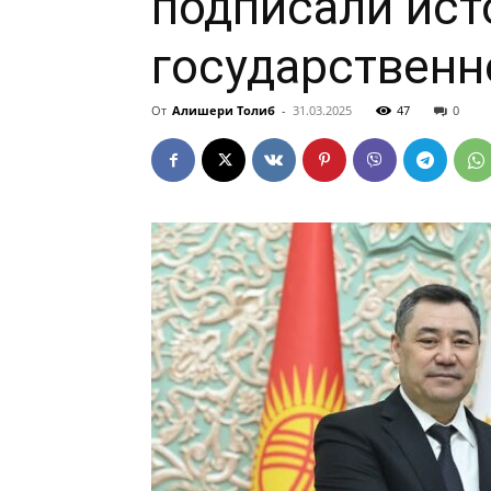
подписали ист
государственн
От
Алишери Толиб
-
31.03.2025
47
0