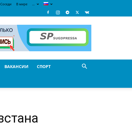
Соседи
В мире
…
ВАКАНСИИ
СПОРТ
зстана