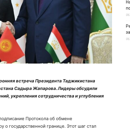
Н
п
06
Р
з
06
оронняя встреча Президента Таджикистана
стана Садыра Жапарова. Лидеры обсудили
ний, укрепления сотрудничества и углубления
подписание Протокола об обмене
 о государственной границе. Этот шаг стал