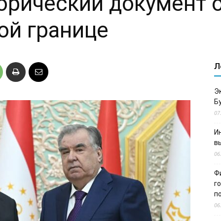
орический документ 
ой границе
Л
Э
Б
07
И
в
06
Ф
г
п
06