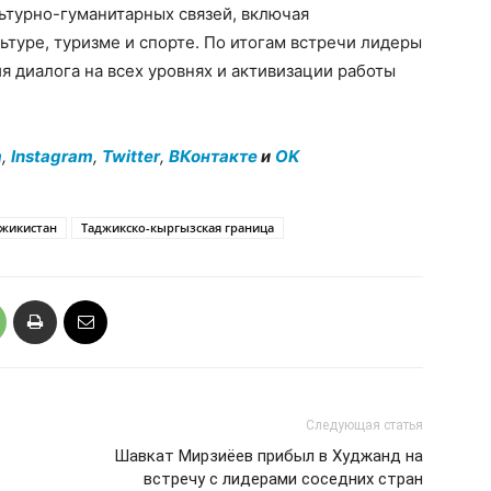
ьтурно-гуманитарных связей, включая
льтуре, туризме и спорте. По итогам встречи лидеры
 диалога на всех уровнях и активизации работы
m
,
Instagram
,
Twitter
,
ВКонтакте
и
OK
жикистан
Таджикско-кыргызская граница
Следующая статья
Шавкат Мирзиёев прибыл в Худжанд на
встречу с лидерами соседних стран