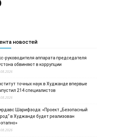
о
ента новостей
кс-руководителя аппарата председателя
устона обвиняют в коррупции
.08.2026
нститут точных наук в Худжанде впервые
ыпустил 214 специалистов
.08.2026
ирдавс Шарифзода: «Проект „Безопасный
ород“ в Худжанде будет реализован
оэтапно»
.08.2026