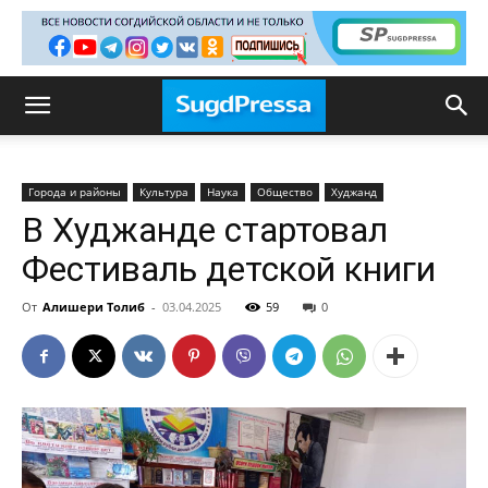
Города и районы
Культура
Наука
Общество
Худжанд
В Худжанде стартовал
Фестиваль детской книги
От
Алишери Толиб
-
03.04.2025
59
0