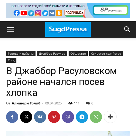
Города и районы
Джаббор Расулов
Общество
Сельское хозяйство
Согд
В Джаббор Расуловском
районе начался посев
хлопка
От
Алишери Толиб
-
09.04.2025
111
0