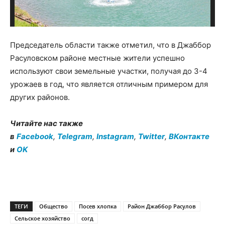
Председатель области также отметил, что в Джаббор
Расуловском районе местные жители успешно
используют свои земельные участки, получая до 3-4
урожаев в год, что является отличным примером для
других районов.
Читайте нас также
в
Facebook
,
Telegram
,
Instagram
,
Twitter
,
ВКонтакте
и
OK
ТЕГИ
Общество
Посев хлопка
Район Джаббор Расулов
Сельское хозяйство
согд