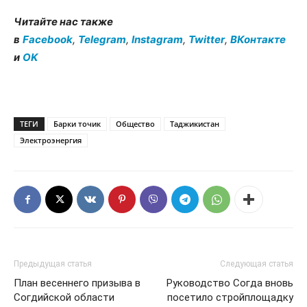
Читайте нас также
в
Facebook
,
Telegram
,
Instagram
,
Twitter
,
ВКонтакте
и
OK
ТЕГИ
Барки точик
Общество
Таджикистан
Электроэнергия
Предыдущая статья
Следующая статья
План весеннего призыва в
Руководство Согда вновь
Согдийской области
посетило стройплощадку