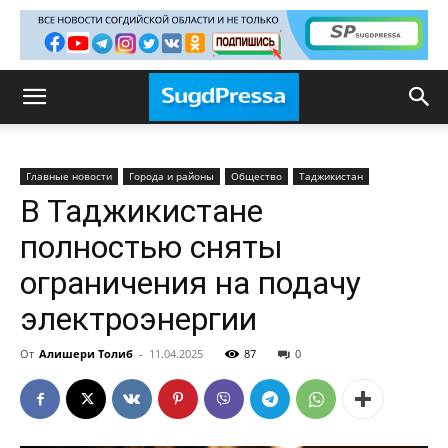
Главные новости
Города и районы
Общество
Таджикистан
В Таджикистане
полностью сняты
ограничения на подачу
электроэнергии
От
Алишери Толиб
-
11.04.2025
87
0