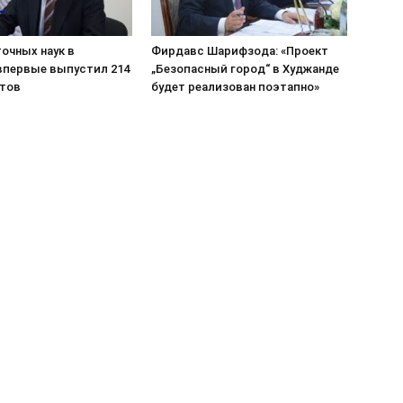
очных наук в
Фирдавс Шарифзода: «Проект
впервые выпустил 214
„Безопасный город“ в Худжанде
тов
будет реализован поэтапно»