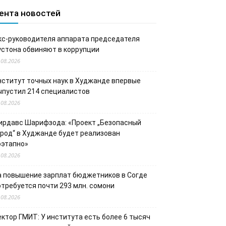
ента новостей
кс-руководителя аппарата председателя
устона обвиняют в коррупции
.08.2026
нститут точных наук в Худжанде впервые
ыпустил 214 специалистов
.08.2026
ирдавс Шарифзода: «Проект „Безопасный
ород“ в Худжанде будет реализован
оэтапно»
.08.2026
а повышение зарплат бюджетников в Согде
отребуется почти 293 млн. сомони
.08.2026
ектор ГМИТ: У института есть более 6 тысяч