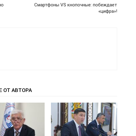
но
Смартфоны VS кнопочные: побеждает
«цифра»!
Е ОТ АВТОРА