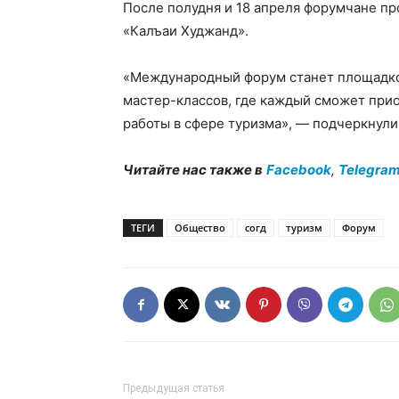
После полудня и 18 апреля форумчане п
«Калъаи Худжанд».
«Международный форум станет площадкой
мастер-классов, где каждый сможет при
работы в сфере туризма», — подчеркнули 
Читайте нас также в
Facebook
,
Telegra
ТЕГИ
Общество
согд
туризм
Форум
Предыдущая статья