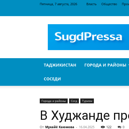
Пятница, 7 августа, 2026
Власть
Общество
Про
SugdPressa
ТАДЖИКИСТАН
ГОРОДА И РАЙОНЫ
СОСЕДИ
Города и районы
Согд
Туризм
В Худжанде пр
От
Мухайё Каюмова
-
16.04.2025
122
0