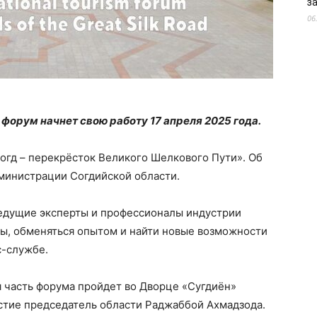
з
06
орум начнет свою работу 17 апреля 2025 года.
Согд – перекрёсток Великого Шелкового Пути». Об
министрации Согдийской области.
едущие эксперты и профессионалы индустрии
ды, обменяться опытом и найти новые возможности
с-службе.
 часть форума пройдет во Дворце «Сугдиён»
стие председатель области Раджаббой Ахмадзода.