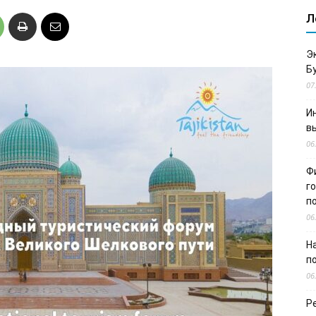
Л
Э
Б
07
И
в
06
Ф
г
п
06
Н
п
06
Р