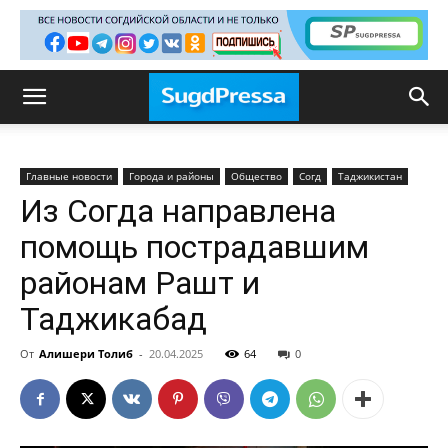
Главные новости
Города и районы
Общество
Согд
Таджикистан
Из Согда направлена
помощь пострадавшим
районам Рашт и
Таджикабад
От
Алишери Толиб
-
20.04.2025
64
0