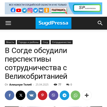
Власть
Города и районы
Согд
Сотрудничество
В Согде обсудили
перспективы
сотрудничества с
Великобританией
От
Алишери Толиб
-
25.04.2025
77
0