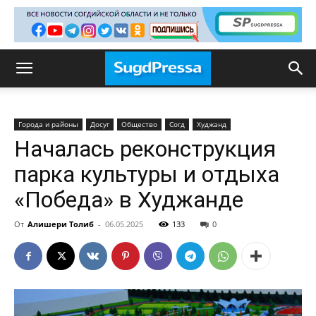
Города и районы
Досуг
Общество
Согд
Худжанд
Началась реконструкция
парка культуры и отдыха
«Победа» в Худжанде
От
Алишери Толиб
-
06.05.2025
133
0