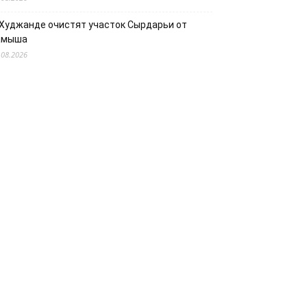
 Худжанде очистят участок Сырдарьи от
амыша
.08.2026