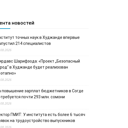
ента новостей
нститут точных наук в Худжанде впервые
ыпустил 214 специалистов
.08.2026
ирдавс Шарифзода: «Проект „Безопасный
ород“ в Худжанде будет реализован
оэтапно»
.08.2026
а повышение зарплат бюджетников в Согде
отребуется почти 293 млн. сомони
.08.2026
ектор ГМИТ: У института есть более 6 тысяч
аявок на трудоустройство выпускников
.08.2026