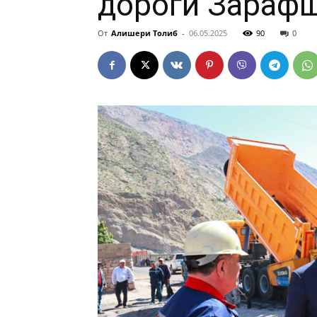
дороги Зараф
От
Алишери Толиб
-
06.05.2025
90
0