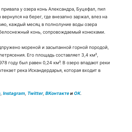
 привала у озера конь Александра, Буцефал, пил
 вернулся на берег, где внезапно заржал, влез на
анию, каждый месяц в полнолуние воды озера
т белоснежный конь, сопровождаемый конюхами.
одпружено мореной и засыпанной горной породой,
летрясения. Его площадь составляет 3,4 км²,
978 году был равен 0,24 км³. В озеро впадают реки
ытекает река Искандердарья, которая входит в
m
,
Instagram
,
Twitter
,
ВКонтакте
и
OK
.