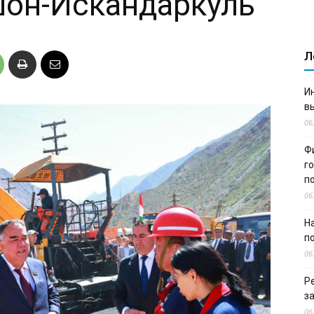
шон-Искандаркуль
Л
И
в
06
Ф
г
п
06
Н
п
06
Р
з
06