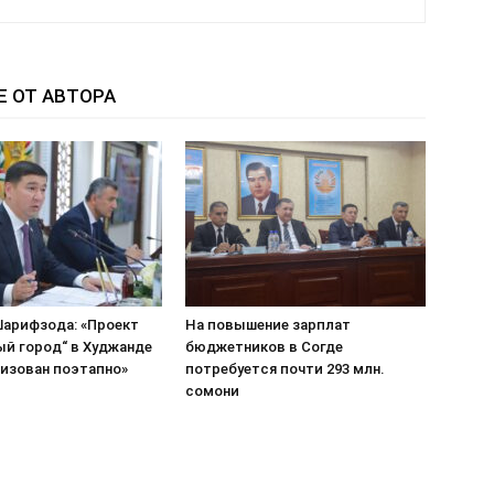
Е ОТ АВТОРА
арифзода: «Проект
На повышение зарплат
ый город“ в Худжанде
бюджетников в Согде
лизован поэтапно»
потребуется почти 293 млн.
сомони