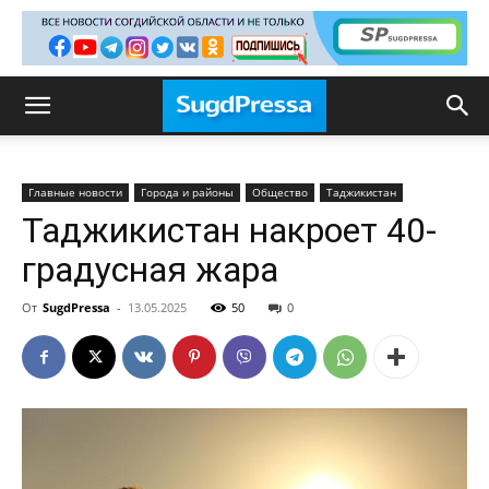
Главные новости
Города и районы
Общество
Таджикистан
Таджикистан накроет 40-
градусная жара
От
SugdPressa
-
13.05.2025
50
0