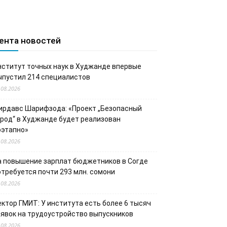
ента новостей
нститут точных наук в Худжанде впервые
ыпустил 214 специалистов
.08.2026
ирдавс Шарифзода: «Проект „Безопасный
ород“ в Худжанде будет реализован
оэтапно»
.08.2026
а повышение зарплат бюджетников в Согде
отребуется почти 293 млн. сомони
.08.2026
ектор ГМИТ: У института есть более 6 тысяч
аявок на трудоустройство выпускников
.08.2026