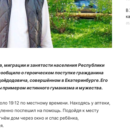
В
к
05
, миграции и занятости населения Республики
сообщило о героическом поступке гражданина
ойдодовича, совершённом в Екатеринбурге. Его
ы примером истинного гуманизма и мужества.
ло 19:12 по местному времени. Находясь у аптеки,
ленно поспешил на помощь. Подойдя к месту
гнём дом через окно и спас ребёнка,
я.