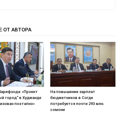
Е ОТ АВТОРА
арифзода: «Проект
На повышение зарплат
ый город“ в Худжанде
бюджетников в Согде
лизован поэтапно»
потребуется почти 293 млн.
сомони