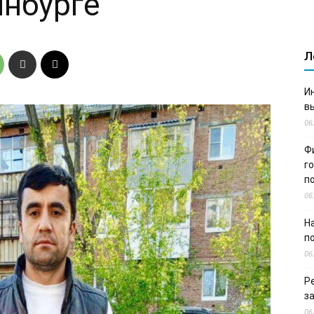
инбурге
Л
И
в
06
Ф
г
п
06
Н
п
06
Р
з
06