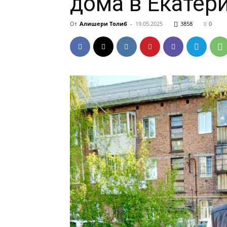
дома в Екатер
От
Алишери Толиб
-
19.05.2025
3858
0