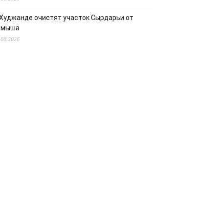
 Худжанде очистят участок Сырдарьи от
амыша
.08.2026