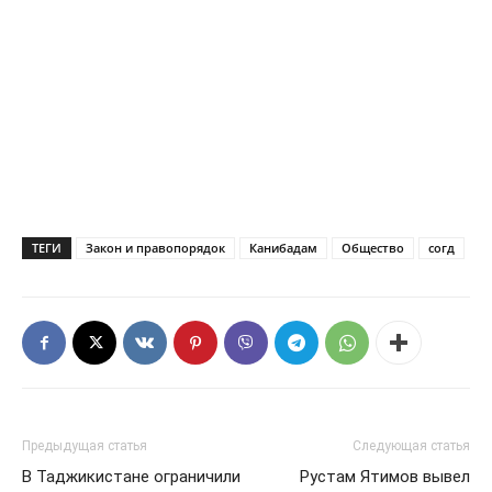
ТЕГИ
Закон и правопорядок
Канибадам
Общество
согд
Предыдущая статья
Следующая статья
В Таджикистане ограничили
Рустам Ятимов вывел