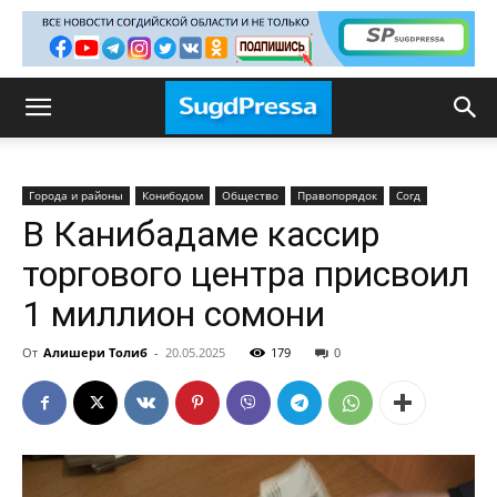
Города и районы
Конибодом
Общество
Правопорядок
Согд
В Канибадаме кассир
торгового центра присвоил
1 миллион сомони
От
Алишери Толиб
-
20.05.2025
179
0