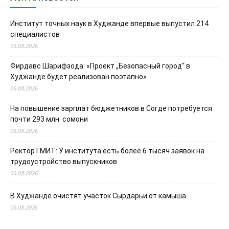
Институт точных наук в Худжанде впервые выпустил 214
специалистов
06.08.2026
Фирдавс Шарифзода: «Проект „Безопасный город“ в
Худжанде будет реализован поэтапно»
06.08.2026
На повышение зарплат бюджетников в Согде потребуется
почти 293 млн. сомони
06.08.2026
Ректор ГМИТ: У института есть более 6 тысяч заявок на
трудоустройство выпускников
06.08.2026
В Худжанде очистят участок Сырдарьи от камыша
05.08.2026