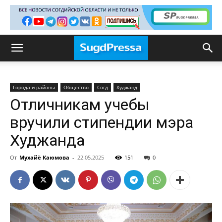
Города и районы
Общество
Согд
Худжанд
Отличникам учебы
вручили стипендии мэра
Худжанда
От
Мухайё Каюмова
-
22.05.2025
151
0