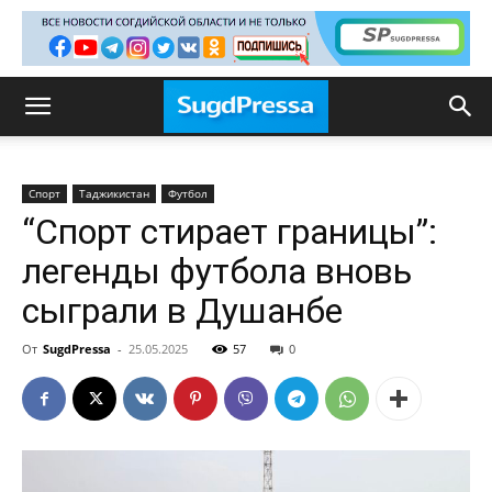
Спорт
Таджикистан
Футбол
“Спорт стирает границы”:
легенды футбола вновь
сыграли в Душанбе
От
SugdPressa
-
25.05.2025
57
0