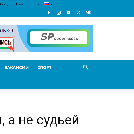
Соседи
В мире
…
ВАКАНСИИ
СПОРТ
 а не судьей