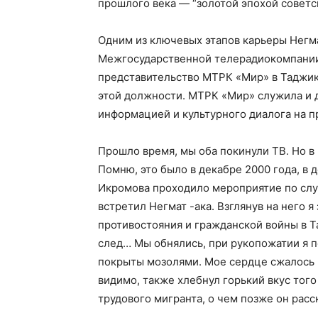
прошлого века — “золотой эпохой советс
Одним из ключевых этапов карьеры Негма
Межгосударственной телерадиокомпании
представительство МТРК «Мир» в Таджики
этой должности. МТРК «Мир» служила и 
информацией и культурного диалога на п
Прошло время, мы оба покинули ТВ. Но в 
Помню, это было в декабре 2000 года, в
Икромова проходило мероприятие по слу
встретил Негмат -ака. Взглянув на него 
противостояния и гражданской войны в 
след… Мы обнялись, при рукопожатии я п
покрыты мозолями. Мое сердце сжалось 
видимо, также хлебнул горький вкус тог
трудового мигранта, о чем позже он расс