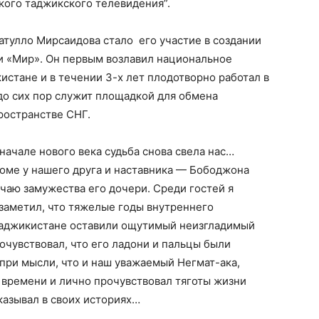
кого таджикского телевидения”.
тулло Мирсаидова стало его участие в создании
 «Мир». Он первым возлавил национальное
стане и в течении 3-х лет плодотворно работал в
до сих пор служит площадкой для обмена
ространстве СНГ.
начале нового века судьба снова свела нас…
 доме у нашего друга и наставника — Бободжона
чаю замужества его дочери. Среди гостей я
я заметил, что тяжелые годы внутреннего
Таджикистане оставили ощутимый неизгладимый
очувствовал, что его ладони и пальцы были
при мысли, что и наш уважаемый Негмат-ака,
о времени и лично прочувствовал тяготы жизни
казывал в своих историях…