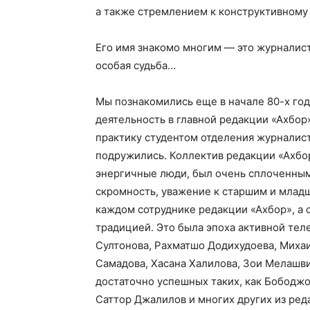
а также стремлением к конструктивному 
Его имя знакомо многим — это журналис
особая судьба…
Мы познакомились еще в начале 80-х год
деятельность в главной редакции «Ахбор
практику студентом отделения журналист
подружились. Коллектив редакции «Ахбор
энергичные люди, был очень сплоченным,
скромность, уважение к старшим и млад
каждом сотруднике редакции «Ахбор», а 
традицией. Это была эпоха активной те
Султонова, Рахматшо Додихудоева, Михаи
Самадова, Хасана Халилова, Зои Мелашви
достаточно успешных таких, как Бободж
Саттор Джалилов и многих других из реда