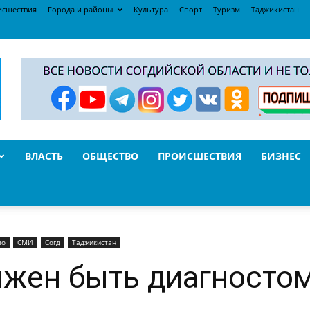
исшествия
Города и районы
Культура
Спорт
Туризм
Таджикистан
ВЛАСТЬ
ОБЩЕСТВО
ПРОИСШЕСТВИЯ
БИЗНЕС
во
СМИ
Согд
Таджикистан
жен быть диагностом,