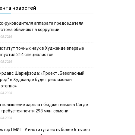
ента новостей
кс-руководителя аппарата председателя
устона обвиняют в коррупции
.08.2026
нститут точных наук в Худжанде впервые
ыпустил 214 специалистов
.08.2026
ирдавс Шарифзода: «Проект „Безопасный
ород“ в Худжанде будет реализован
оэтапно»
.08.2026
а повышение зарплат бюджетников в Согде
отребуется почти 293 млн. сомони
.08.2026
ектор ГМИТ: У института есть более 6 тысяч