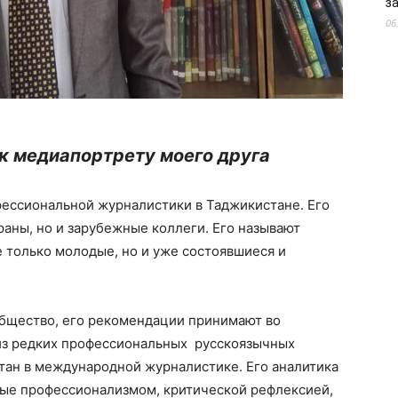
з
06
к медиапортрету моего друга
фессиональной журналистики в Таджикистане. Его
аны, но и зарубежные коллеги. Его называют
е только молодые, но и уже состоявшиеся и
общество, его рекомендации принимают во
из редких профессиональных русскоязычных
ан в международной журналистике. Его аналитика
ные профессионализмом, критической рефлексией,