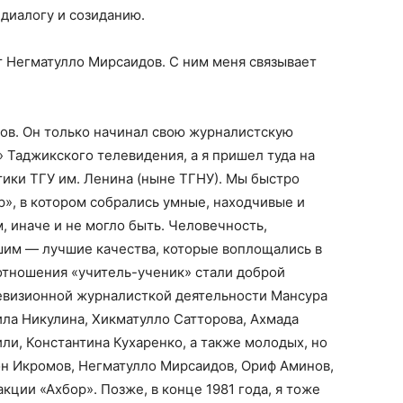
диалогу и созиданию.
т Негматулло Мирсаидов. С ним меня связывает
ов. Он только начинал свою журналистскую
» Таджикского телевидения, а я пришел туда на
ики ТГУ им. Ленина (ныне ТГНУ). Мы быстро
», в котором собрались умные, находчивые и
 иначе и не могло быть. Человечность,
шим — лучшие качества, которые воплощались в
отношения «учитель-ученик» стали доброй
левизионной журналисткой деятельности Мансура
ла Никулина, Хикматулло Сатторова, Ахмада
ли, Константина Кухаренко, а также молодых, но
он Икромов, Негматулло Мирсаидов, Ориф Аминов,
кции «Ахбор». Позже, в конце 1981 года, я тоже