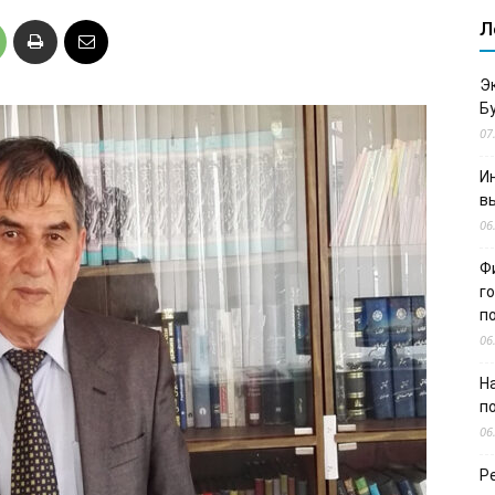
Л
Э
Б
07
И
в
06
Ф
г
п
06
Н
п
06
Р