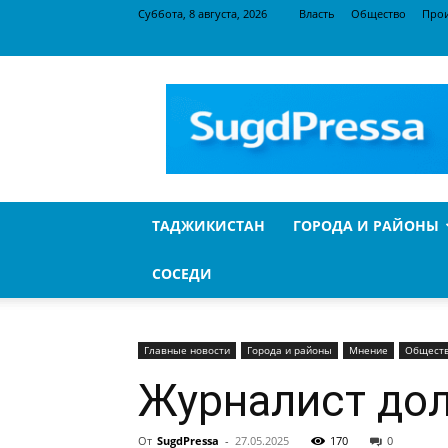
Суббота, 8 августа, 2026
Власть
Общество
Про
SugdPressa
ТАДЖИКИСТАН
ГОРОДА И РАЙОНЫ
СОСЕДИ
Главные новости
Города и районы
Мнение
Общест
Журналист дол
От
SugdPressa
-
27.05.2025
170
0