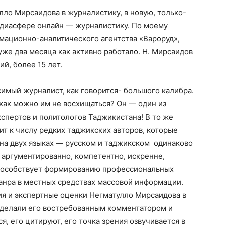
лло Мирсаидова в журналистику, в новую, только-
диасфере онлайн — журналистику. По моему
ационно-аналитического агентства «Вароруд»,
уже два месяца как активно работало. Н. Мирсаидов
ий, более 15 лет.
имый журналист, как говорится- большого калибра.
 как можно им не восхищаться? Он — один из
спертов и политологов Таджикистана! В то же
т к числу редких таджикских авторов, которые
 на двух языках — русском и таджикском одинаково
, аргументированно, компетентно, искренне,
способствует формированию профессиональных
анра в местных средствах массовой информации.
ия и экспертные оценки Негматулло Мирсаидова в
сделали его востребованным комментатором и
, его цитируют, его точка зрения озвучивается в