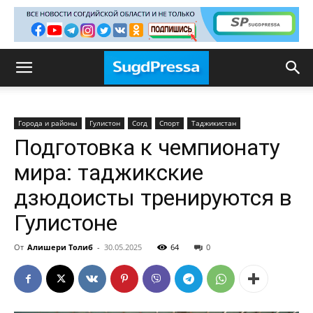
Города и районы
Гулистон
Согд
Спорт
Таджикистан
Подготовка к чемпионату
мира: таджикские
дзюдоисты тренируются в
Гулистоне
От
Алишери Толиб
-
30.05.2025
64
0