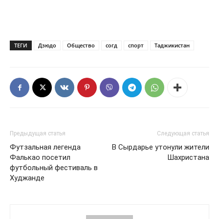
ТЕГИ
Дзюдо
Общество
согд
спорт
Таджикистан
Предыдущая статья
Следующая статья
Футзальная легенда
В Сырдарье утонули жители
Фалькао посетил
Шахристана
футбольный фестиваль в
Худжанде