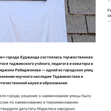
06
Р
з
06
к» города Худжанда состоялась торжественная
ся таджикского учёного, педагога и новатора в
иджона Рабиджонова — одной из городских улиц.
ранении научного наследия Таджикистана и
отечественной науки и образования.
еля города, решение о наименовании улицы было
иссии по наименованию и переименованию
 утвердили депутаты Маджлиса народных