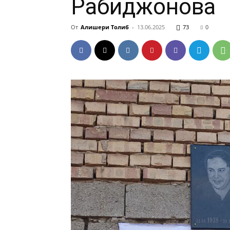
Рабиджонова
От
Алишери Толиб
-
13.06.2025
73
0