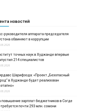
ента новостей
кс-руководителя аппарата председателя
устона обвиняют в коррупции
.08.2026
нститут точных наук в Худжанде впервые
ыпустил 214 специалистов
.08.2026
ирдавс Шарифзода: «Проект „Безопасный
ород“ в Худжанде будет реализован
оэтапно»
.08.2026
а повышение зарплат бюджетников в Согде
отребуется почти 293 млн. сомони