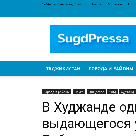
Суббота, 8 августа, 2026
Власть
Общество
Про
SugdPressa
ТАДЖИКИСТАН
ГОРОДА И РАЙОНЫ
Города и районы
Наука
Общество
Согд
Худжанд
В Худжанде од
выдающегося у