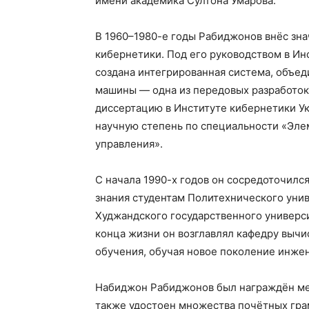
имени академика Султона Умарова.
В 1960–1980-е годы Рабиджонов внёс зна
кибернетики. Под его руководством в И
создана интегрированная система, объе
машины — одна из передовых разработок
диссертацию в Институте кибернетики Укр
научную степень по специальности «Эле
управления».
С начала 1990-х годов он сосредоточилс
знания студентам Политехнического унив
Худжандского государственного универс
конца жизни он возглавлял кафедру вычи
обучения, обучая новое поколение инжен
Набиджон Рабиджонов был награждён мед
также удостоен множества почётных грам