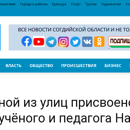
исшествия
Города и районы
Культура
Спорт
Туризм
Таджикистан
Со
ВЛАСТЬ
ОБЩЕСТВО
ПРОИСШЕСТВИЯ
БИЗНЕС
ной из улиц присвоен
чёного и педагога Н