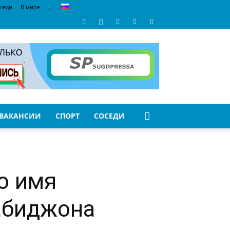
седи
В мире
…
ВАКАНСИИ
СПОРТ
СОСЕДИ
о имя
абиджона