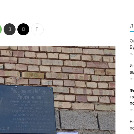
Л
Э
Б
07
И
в
06
Ф
г
п
06
Н
п