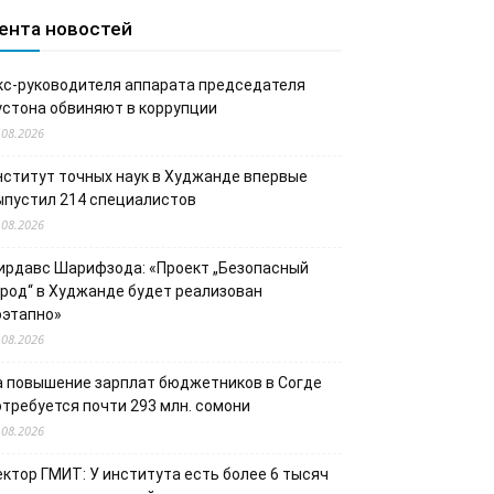
ента новостей
кс-руководителя аппарата председателя
устона обвиняют в коррупции
.08.2026
нститут точных наук в Худжанде впервые
ыпустил 214 специалистов
.08.2026
ирдавс Шарифзода: «Проект „Безопасный
ород“ в Худжанде будет реализован
оэтапно»
.08.2026
а повышение зарплат бюджетников в Согде
отребуется почти 293 млн. сомони
.08.2026
ектор ГМИТ: У института есть более 6 тысяч