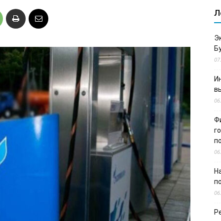
Л
Э
Б
07
И
в
06
Ф
г
п
06
Н
п
06
Р