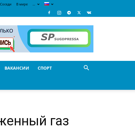
Соседи
В мире
…
ВАКАНСИИ
СПОРТ
женный газ