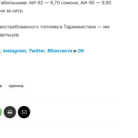
табильными: АИ-92 — 9,70 сомони, АИ-95 — 9,90
и за литр.
 востребованного топлива в Таджикистане — им
дельцев.
m
,
Instagram
,
Twitter
,
ВКонтакте
и
OK
д
худжанд