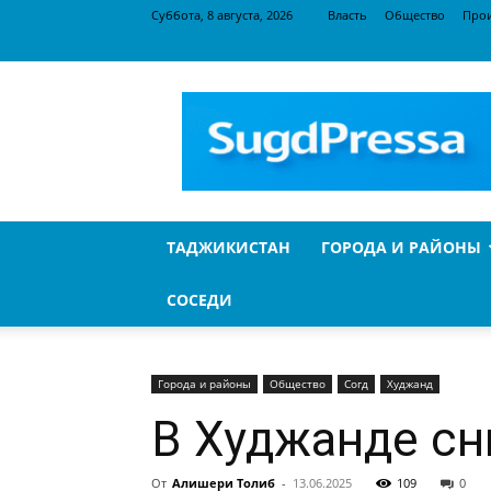
Суббота, 8 августа, 2026
Власть
Общество
Про
SugdPressa
ТАДЖИКИСТАН
ГОРОДА И РАЙОНЫ
СОСЕДИ
Города и районы
Общество
Согд
Худжанд
В Худжанде сн
От
Алишери Толиб
-
13.06.2025
109
0