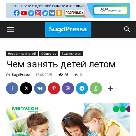
Новости компаний
Общество
Таджикистан
Чем занять детей летом
От
SugdPressa
-
17.06.2025
26
0