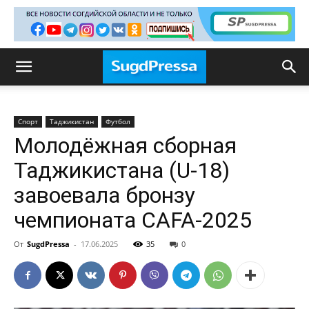
Спорт
Таджикистан
Футбол
Молодёжная сборная
Таджикистана (U-18)
завоевала бронзу
чемпионата CAFA-2025
От
SugdPressa
-
17.06.2025
35
0