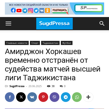
Главные новости
Спорт
Таджикистан
Футбол
Амирджон Хоркашев
временно отстранён от
судейства матчей высшей
лиги Таджикистана
От
SugdPressa
-
20.06.2025
38
0