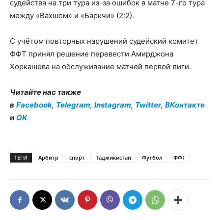
судейства на три тура из-за ошибок в матче 7-го тура
между «Вахшом» и «Баркчи» (2:2).
С учётом повторных нарушений судейский комитет
ФФТ принял решение перевести Амирджона
Хоркашева на обслуживание матчей первой лиги.
Читайте нас также
в
Facebook
,
Telegram
,
Instagram
,
Twitter
,
ВКонтакте
и
OK
ТЕГИ
Арбитр
спорт
Таджикистан
Футбол
ФФТ