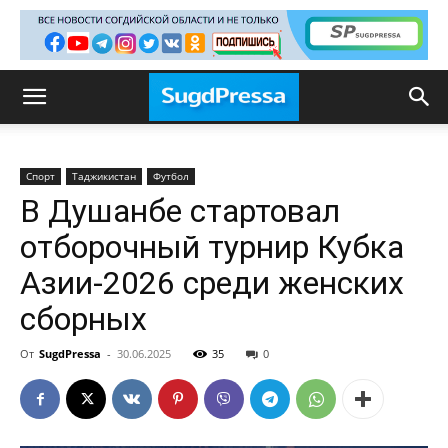
Спорт
Таджикистан
Футбол
В Душанбе стартовал
отборочный турнир Кубка
Азии-2026 среди женских
сборных
От
SugdPressa
-
30.06.2025
35
0