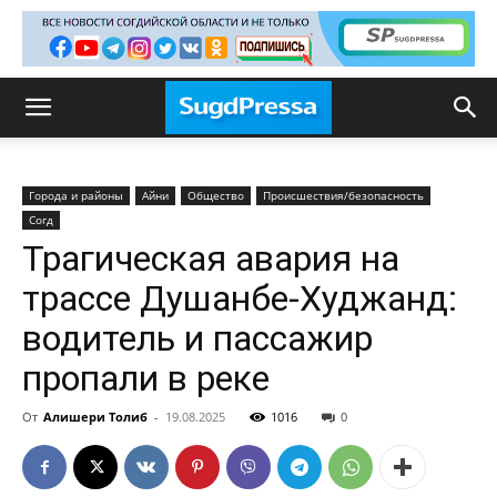
Города и районы
Айни
Общество
Происшествия/безопасность
Согд
Трагическая авария на
трассе Душанбе-Худжанд:
водитель и пассажир
пропали в реке
От
Алишери Толиб
-
19.08.2025
1016
0