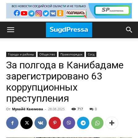
Города и районы
Общество
Правопорядок
Согд
За полгода в Канибадаме
зарегистрировано 63
коррупционных
преступления
От
Мухайё Каюмова
-
28.08.2025
717
0