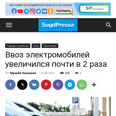
Города и районы
Согд
Транспорт
Ввоз электромобилей
увеличился почти в 2 раза
От
Мухайё Каюмова
-
29.08.2025
606
0