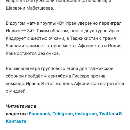
удары на счету Эхсони Панджанбе (с пенальти) и
Шервони Мабатшоева.
В другом матче группы «B» Иран уверенно переиграл
Индию — 3:0. Таким образом, после двух туров Иран
лидирует с шестью очками, а Таджикистан с тремя
баллами занимает второе место. Афганистан и Индия
пока остаются без очков.
Решающая игра группового этапа для таджикской
сборной пройдёт 4 сентября в Гиссаре против
команды Ирана. В этот же день Афганистан встретится
с Индией.
Читайте нас в
соцсетях:
Facebook
,
Telegram
,
Instagram
,
Twitter
и
В
Контакте
.