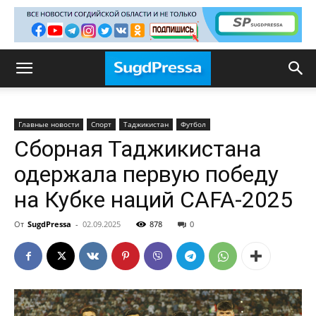
Главные новости
Спорт
Таджикистан
Футбол
Сборная Таджикистана
одержала первую победу
на Кубке наций CAFA-2025
От
SugdPressa
-
02.09.2025
878
0