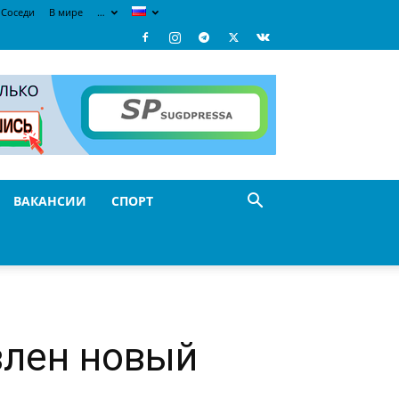
Соседи
В мире
…
ВАКАНСИИ
СПОРТ
влен новый