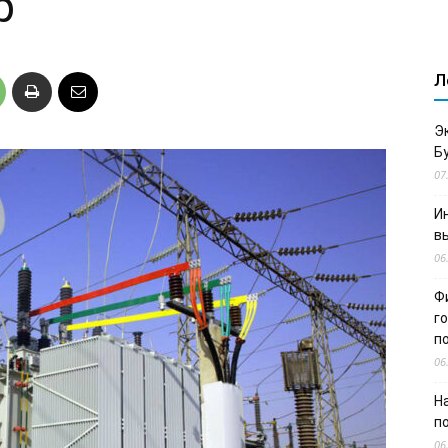
р
Л
Э
Б
07
И
в
06
Ф
г
п
06
Н
п
06