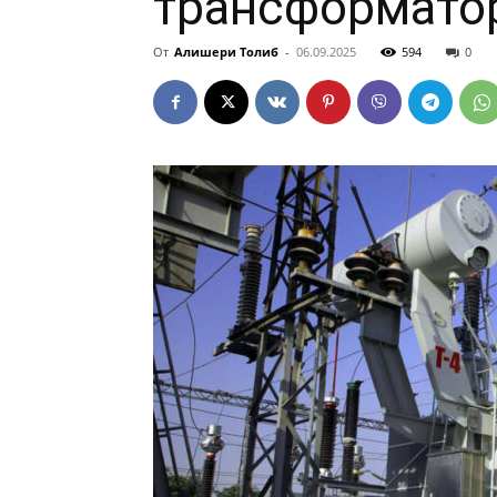
трансформато
От
Алишери Толиб
-
06.09.2025
594
0