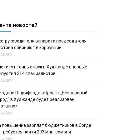
ента новостей
кс-руководителя аппарата председателя
устона обвиняют в коррупции
.08.2026
нститут точных наук в Худжанде впервые
ыпустил 214 специалистов
.08.2026
ирдавс Шарифзода: «Проект „Безопасный
ород“ в Худжанде будет реализован
оэтапно»
.08.2026
а повышение зарплат бюджетников в Согде
отребуется почти 293 млн. сомони
.08.2026