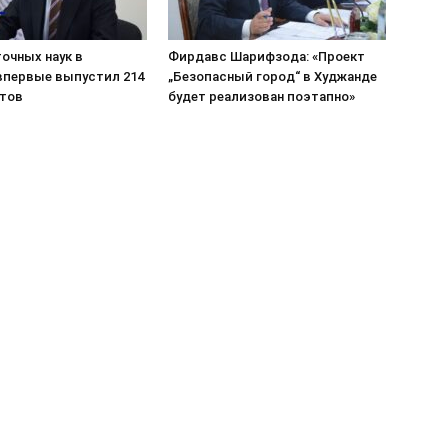
очных наук в
Фирдавс Шарифзода: «Проект
впервые выпустил 214
„Безопасный город“ в Худжанде
тов
будет реализован поэтапно»