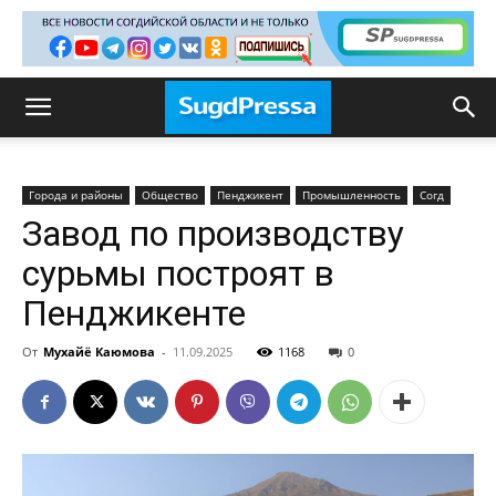
Города и районы
Общество
Пенджикент
Промышленность
Согд
Завод по производству
сурьмы построят в
Пенджикенте
От
Мухайё Каюмова
-
11.09.2025
1168
0