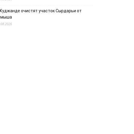
 Худжанде очистят участок Сырдарьи от
амыша
.08.2026