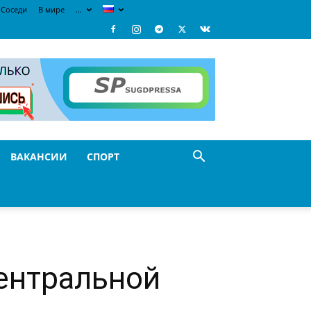
Соседи
В мире
…
ВАКАНСИИ
СПОРТ
ентральной