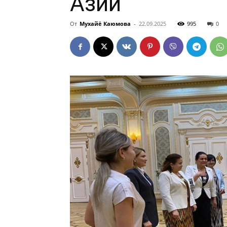
Азии
От
Мухайё Каюмова
-
22.09.2025
995
0