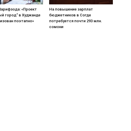
арифзода: «Проект
На повышение зарплат
ый город“ в Худжанде
бюджетников в Согде
лизован поэтапно»
потребуется почти 293 млн.
сомони