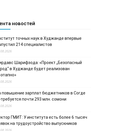
ента новостей
нститут точных наук в Худжанде впервые
ыпустил 214 специалистов
.08.2026
ирдавс Шарифзода: «Проект „Безопасный
ород“ в Худжанде будет реализован
оэтапно»
.08.2026
а повышение зарплат бюджетников в Согде
отребуется почти 293 млн. сомони
.08.2026
ектор ГМИТ: У института есть более 6 тысяч
аявок на трудоустройство выпускников
.08.2026