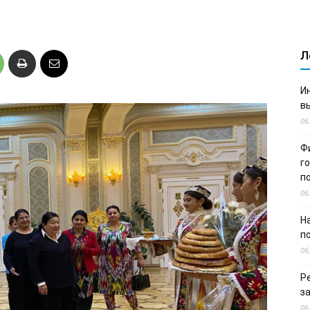
Л
И
в
06
Ф
г
п
06
Н
п
06
Р
з
06