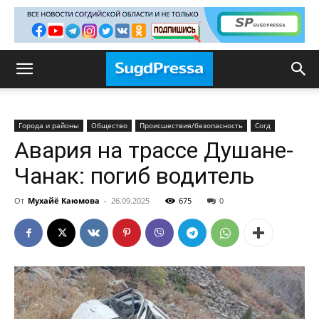
Города и районы
Общество
Происшествия/безопасность
Согд
Авария на трассе Душане-
Чанак: погиб водитель
От
Мухайё Каюмова
-
26.09.2025
675
0