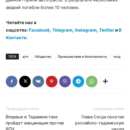
аварий погибли более 10 человек.
Читайте нас в
соцсетях:
Facebook
,
Telegram
,
Instagram
,
Twitter
и
В
Контакте
.
ТЕГИ
дтп
Общество
Происшествия и безопасность
согд
Предыдущая статья
Следующая статья
Впервые в Таджикистане
Глава Согда посетил
пройдет вакцинация против
российско-таджикскую
ВПЧ
школу