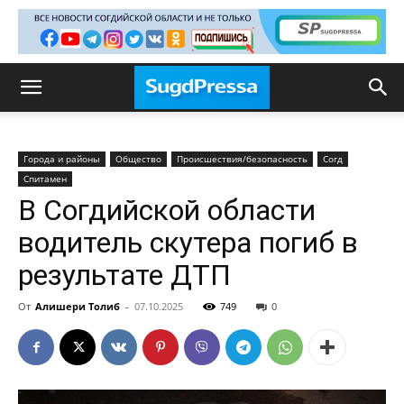
Города и районы
Общество
Происшествия/безопасность
Согд
Спитамен
В Согдийской области
водитель скутера погиб в
результате ДТП
От
Алишери Толиб
-
07.10.2025
749
0