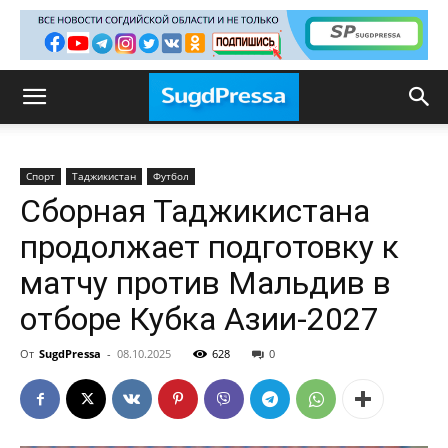
Спорт
Таджикистан
Футбол
Сборная Таджикистана
продолжает подготовку к
матчу против Мальдив в
отборе Кубка Азии-2027
От
SugdPressa
-
08.10.2025
628
0