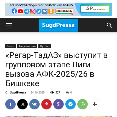
Спорт
Таджикистан
Футбол
«Регар-ТадАЗ» выступит в
групповом этапе Лиги
вызова АФК-2025/26 в
Бишкеке
От
SugdPressa
-
24.10.2025
527
0