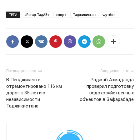
ТЕГИ
«Регар-ТадАЗ»
спорт
Таджикистан
Футбол
Предыдущая статья
Следующая статья
В Пенджикенте
Раджаб Ахмадзода
отремонтировано 116 км
проверил подготовку
дорог к 35-летию
водохозяйственных
независимости
объектов в Зафарабаде
Таджикистана