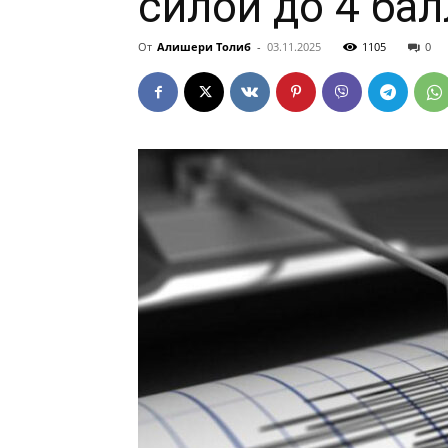
силой до 4 ба
От
Алишери Толиб
-
03.11.2025
1105
0