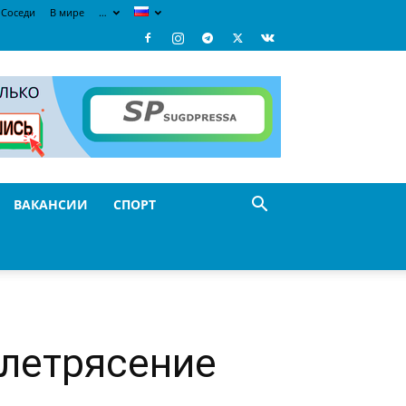
Соседи
В мире
…
ВАКАНСИИ
СПОРТ
млетрясение