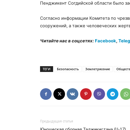
Пенджикент Согдийской области было за
Согласно информации Комитета по чрезв
сооружений, а также человеческих жертв
Читайте нас в соцсетях:
Facebook
,
Tele
ТЕГИ
Безопасность
Землетрясение
Общест
Предыдущая статья
Юношеская сборная Таджикистана (U-17)