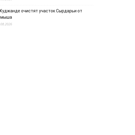
 Худжанде очистят участок Сырдарьи от
амыша
.08.2026