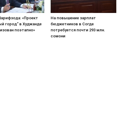
арифзода: «Проект
На повышение зарплат
ый город“ в Худжанде
бюджетников в Согде
лизован поэтапно»
потребуется почти 293 млн.
сомони