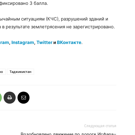
фиксировано 3 балла.
ычайным ситуациям (КЧС), разрушений зданий и
 в результате землетрясения не зарегистрировано.
gram
,
Instagram
,
Twitter
и
ВКонтакте
.
во
Таджикистан
Следующая статья
Возобновлено движение по дороге Исфара–