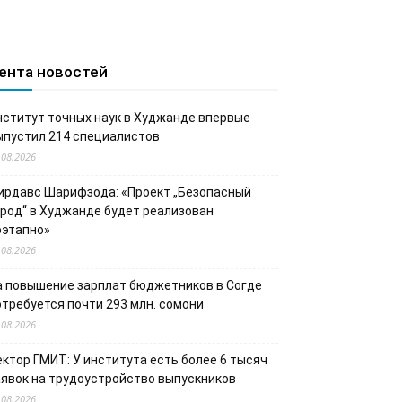
ента новостей
нститут точных наук в Худжанде впервые
ыпустил 214 специалистов
.08.2026
ирдавс Шарифзода: «Проект „Безопасный
ород“ в Худжанде будет реализован
оэтапно»
.08.2026
а повышение зарплат бюджетников в Согде
отребуется почти 293 млн. сомони
.08.2026
ектор ГМИТ: У института есть более 6 тысяч
аявок на трудоустройство выпускников
.08.2026