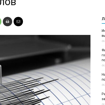
ллов
Л
И
в
06
Ф
г
п
06
Н
п
06
Р
з
06