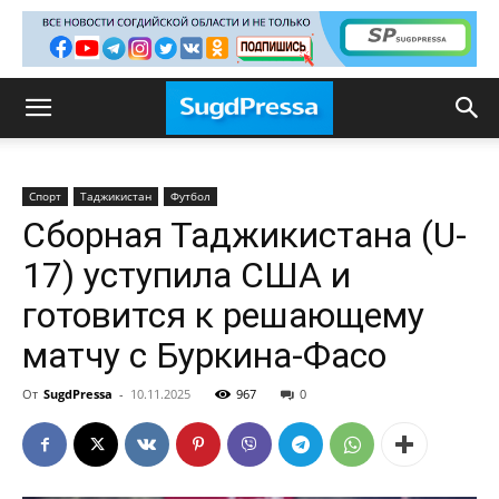
Спорт
Таджикистан
Футбол
Сборная Таджикистана (U-
17) уступила США и
готовится к решающему
матчу с Буркина-Фасо
От
SugdPressa
-
10.11.2025
967
0