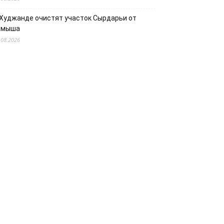
 Худжанде очистят участок Сырдарьи от
амыша
.08.2026