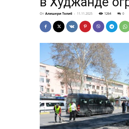
в Худжанде ог
От
Алишери Толиб
-
11.11.2025
1264
0