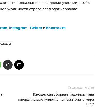
можности пользоваться соседними улицами, чтобы
 необходимости строго соблюдать правила
gram
,
Instagram
,
Twitter
и
ВКонтакте
.
худжанд
Следующая статья
на
Юношеская сборная Таджикистана
завершила выступление на чемпионате мира
U-17