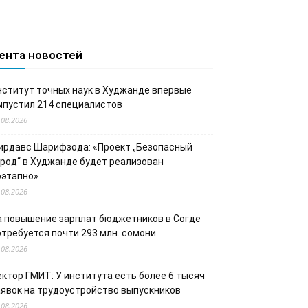
ента новостей
нститут точных наук в Худжанде впервые
ыпустил 214 специалистов
.08.2026
ирдавс Шарифзода: «Проект „Безопасный
ород“ в Худжанде будет реализован
оэтапно»
.08.2026
а повышение зарплат бюджетников в Согде
отребуется почти 293 млн. сомони
.08.2026
ектор ГМИТ: У института есть более 6 тысяч
аявок на трудоустройство выпускников
.08.2026