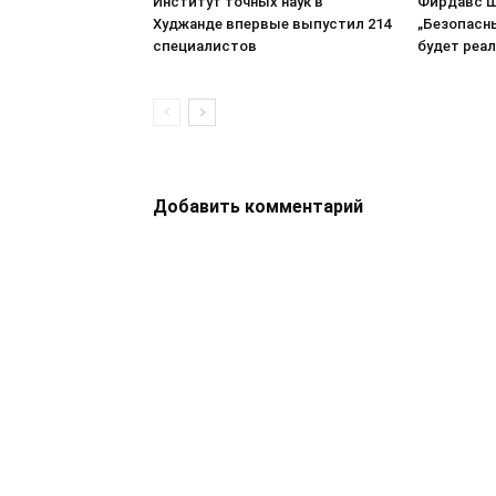
Институт точных наук в
Фирдавс Ш
Худжанде впервые выпустил 214
„Безопасн
специалистов
будет реа
Добавить комментарий