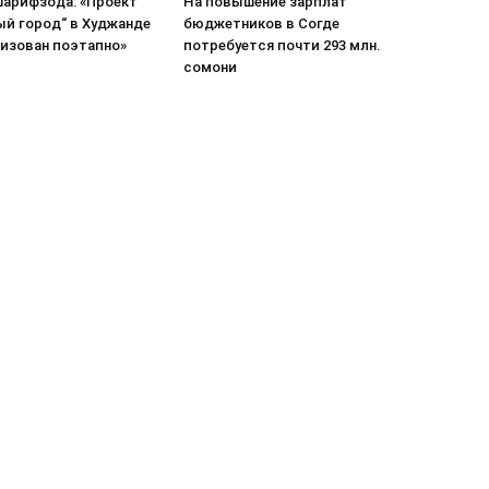
арифзода: «Проект
На повышение зарплат
ый город“ в Худжанде
бюджетников в Согде
лизован поэтапно»
потребуется почти 293 млн.
сомони