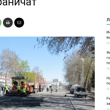
раничат
Л
И
в
06
Ф
г
п
06
Н
п
06
Р
з
06