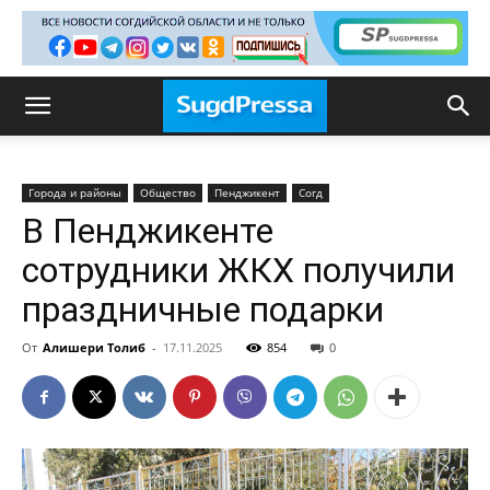
Города и районы
Общество
Пенджикент
Согд
В Пенджикенте
сотрудники ЖКХ получили
праздничные подарки
От
Алишери Толиб
-
17.11.2025
854
0