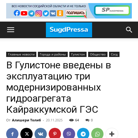
Главные новости
Города и районы
Гулистон
Общество
Согд
В Гулистоне введены в
эксплуатацию три
модернизированных
гидроагрегата
Кайраккумской ГЭС
От
Алишери Толиб
-
20.11.2025
64
0