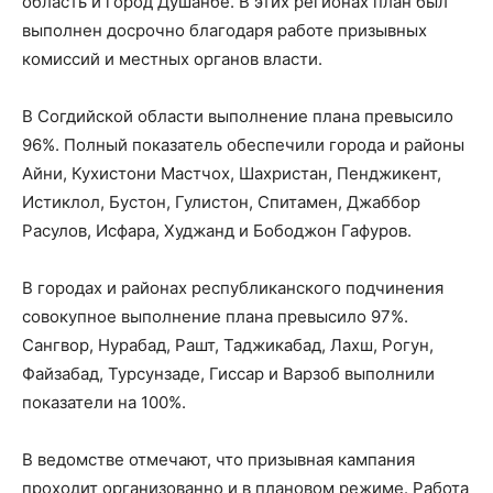
область и город Душанбе. В этих регионах план был
выполнен досрочно благодаря работе призывных
комиссий и местных органов власти.
В Согдийской области выполнение плана превысило
96%. Полный показатель обеспечили города и районы
Айни, Кухистони Мастчох, Шахристан, Пенджикент,
Истиклол, Бустон, Гулистон, Спитамен, Джаббор
Расулов, Исфара, Худжанд и Бободжон Гафуров.
В городах и районах республиканского подчинения
совокупное выполнение плана превысило 97%.
Сангвор, Нурабад, Рашт, Таджикабад, Лахш, Рогун,
Файзабад, Турсунзаде, Гиссар и Варзоб выполнили
показатели на 100%.
В ведомстве отмечают, что призывная кампания
проходит организованно и в плановом режиме. Работа