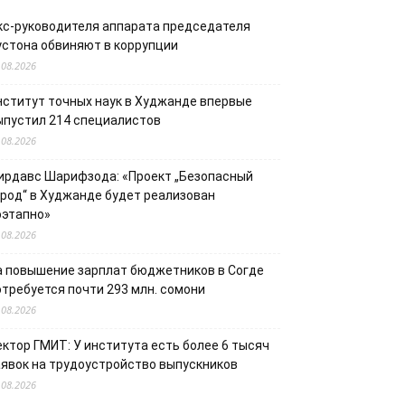
кс-руководителя аппарата председателя
устона обвиняют в коррупции
.08.2026
нститут точных наук в Худжанде впервые
ыпустил 214 специалистов
.08.2026
ирдавс Шарифзода: «Проект „Безопасный
ород“ в Худжанде будет реализован
оэтапно»
.08.2026
а повышение зарплат бюджетников в Согде
отребуется почти 293 млн. сомони
.08.2026
ектор ГМИТ: У института есть более 6 тысяч
аявок на трудоустройство выпускников
.08.2026