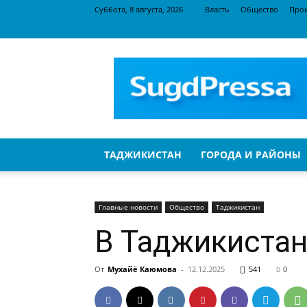
Суббота, 8 августа, 2026
Власть
Общество
Про
SugdPressa
ТАДЖИКИСТАН
ГОРОДА И РАЙОНЫ
Главные новости
Общество
Таджикистан
В Таджикиста
От
Мухайё Каюмова
-
12.12.2025
541
0