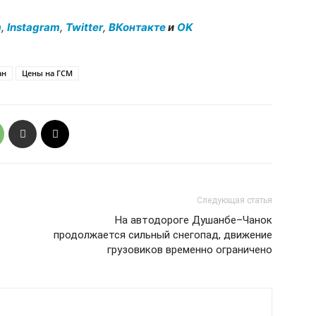
m
,
Instagram
,
Twitter
,
ВКонтакте
и
OK
ан
Цены на ГСМ
Следующая статья
На автодороге Душанбе–Чанок
продолжается сильный снегопад, движение
грузовиков временно ограничено