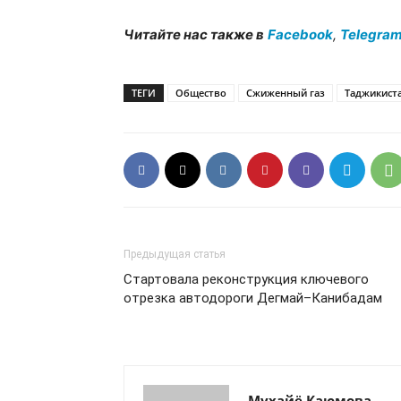
Читайте нас также в
Facebook
,
Telegra
ТЕГИ
Общество
Сжиженный газ
Таджикист
Предыдущая статья
Стартовала реконструкция ключевого
отрезка автодороги Дегмай–Канибадам
Мухайё Каюмова