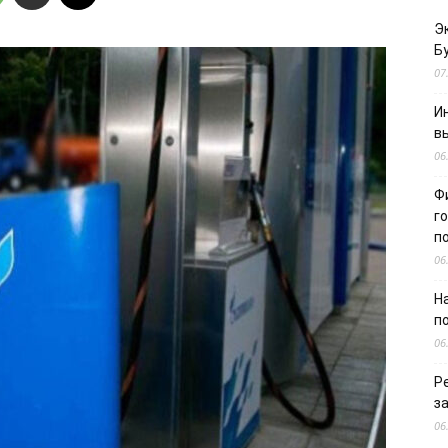
Э
Б
07
И
в
06
Ф
г
п
06
Н
п
06
Р
з
06