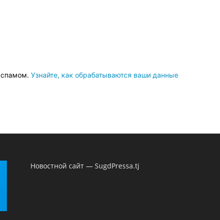
о спамом.
Узнайте, как обрабатываются ваши данные
Новостной сайт — SugdPressa.tj