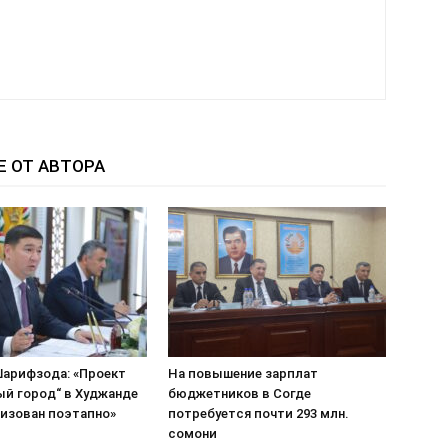
Е ОТ АВТОРА
арифзода: «Проект
На повышение зарплат
ый город“ в Худжанде
бюджетников в Согде
лизован поэтапно»
потребуется почти 293 млн.
сомони