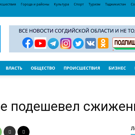
исшествия
Города и районы
Культура
Спорт
Туризм
Таджикистан
Со
ВЛАСТЬ
ОБЩЕСТВО
ПРОИСШЕСТВИЯ
БИЗНЕС
не подешевел сжижен
Л