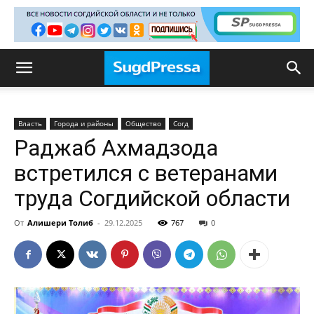
Власть
Города и районы
Общество
Согд
Раджаб Ахмадзода
встретился с ветеранами
труда Согдийской области
От
Алишери Толиб
-
29.12.2025
767
0