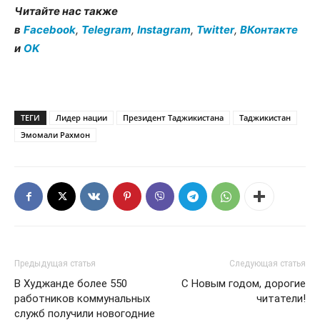
Читайте нас также
в
Facebook
,
Telegram
,
Instagram
,
Twitter
,
ВКонтакте
и
OK
ТЕГИ
Лидер нации
Президент Таджикистана
Таджикистан
Эмомали Рахмон
Предыдущая статья
Следующая статья
В Худжанде более 550
С Новым годом, дорогие
работников коммунальных
читатели!
служб получили новогодние