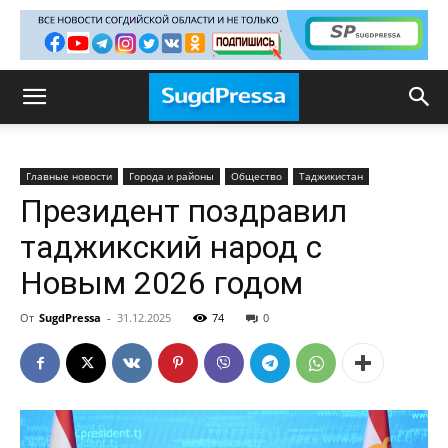
Главные новости
Города и районы
Общество
Таджикистан
Президент поздравил
таджикский народ с
Новым 2026 годом
От
SugdPressa
-
31.12.2025
74
0