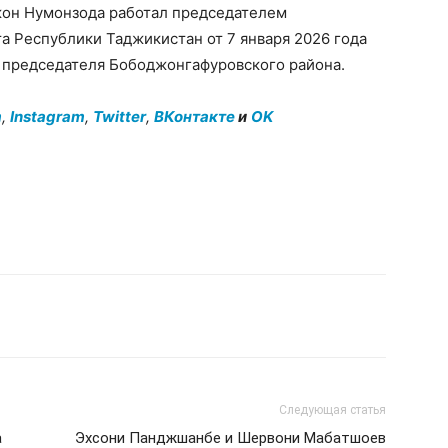
джон Нумонзода работал председателем
а Республики Таджикистан от 7 января 2026 года
 председателя Бободжонгафуровского района.
m
,
Instagram
,
Twitter
,
ВКонтакте
и
OK
Следующая статья
а
Эхсони Панджшанбе и Шервони Мабатшоев