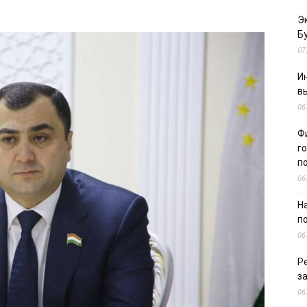
Э
Б
07
И
в
06
Ф
г
п
06
Н
п
06
Р
з
06