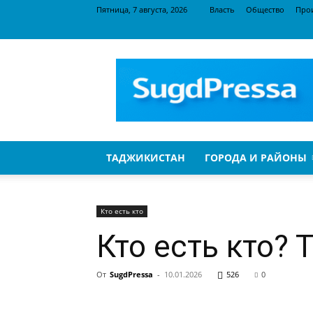
Пятница, 7 августа, 2026
Власть
Общество
Про
SugdPressa
ТАДЖИКИСТАН
ГОРОДА И РАЙОНЫ
Кто есть кто
Кто есть кто?
От
SugdPressa
-
10.01.2026
526
0