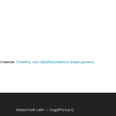
о спамом.
Узнайте, как обрабатываются ваши данные
Новостной сайт — SugdPressa.tj