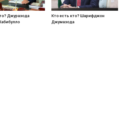
кто? Джуразода
Кто есть кто? Шарифджон
Хабибулло
Джумазода