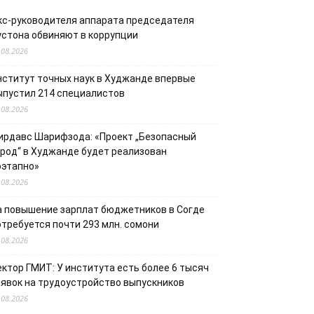
кс-руководителя аппарата председателя
устона обвиняют в коррупции
.08.2026
нститут точных наук в Худжанде впервые
ыпустил 214 специалистов
.08.2026
ирдавс Шарифзода: «Проект „Безопасный
ород“ в Худжанде будет реализован
оэтапно»
.08.2026
а повышение зарплат бюджетников в Согде
отребуется почти 293 млн. сомони
.08.2026
ектор ГМИТ: У института есть более 6 тысяч
аявок на трудоустройство выпускников
.08.2026