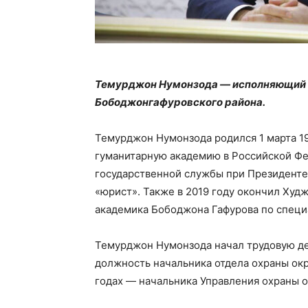
Темурджон Нумонзода — исполняющий 
Бободжонгафуровского района.
Темурджон Нумонзода родился 1 марта 1
гуманитарную академию в Российской Фе
государственной службы при Президенте
«юрист». Также в 2019 году окончил Худ
академика Бободжона Гафурова по специ
Темурджон Нумонзода начал трудовую дея
должность начальника отдела охраны ок
годах — начальника Управления охраны 