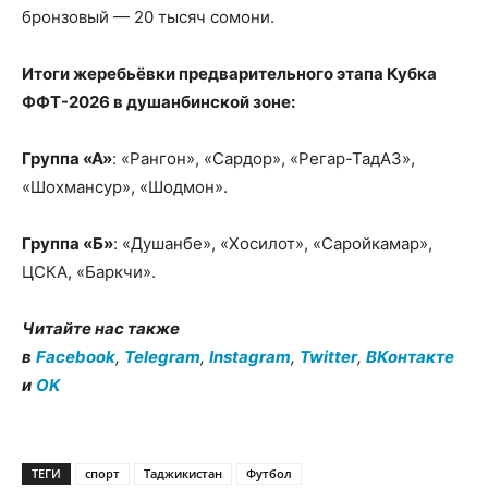
бронзовый — 20 тысяч сомони.
Итоги жеребьёвки предварительного этапа Кубка
ФФТ-2026 в душанбинской зоне:
Группа «А»
: «Рангон», «Сардор», «Регар-ТадАЗ»,
«Шохмансур», «Шодмон».
Группа «Б»
: «Душанбе», «Хосилот», «Саройкамар»,
ЦСКА, «Баркчи».
Читайте нас также
в
Facebook
,
Telegram
,
Instagram
,
Twitter
,
ВКонтакте
и
OK
ТЕГИ
спорт
Таджикистан
Футбол