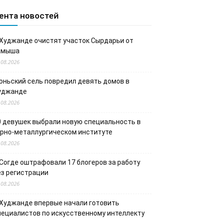
ента новостей
 Худжанде очистят участок Сырдарьи от
амыша
.08.2026
юньский сель повредил девять домов в
уджанде
.08.2026
0 девушек выбрали новую специальность в
орно-металлургическом институте
.08.2026
 Согде оштрафовали 17 блогеров за работу
ез регистрации
.08.2026
 Худжанде впервые начали готовить
пециалистов по искусственному интеллекту