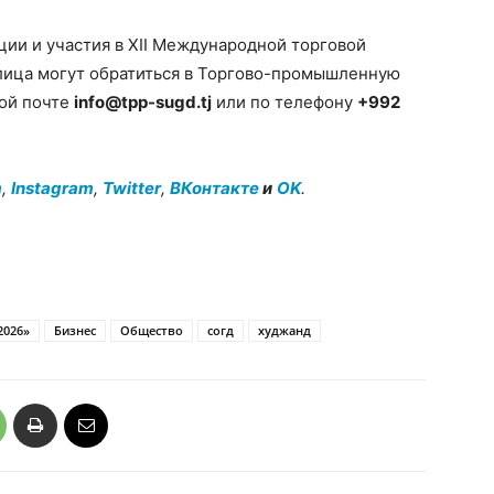
ии и участия в XII Международной торговой
лица могут обратиться в Торгово-промышленную
ной почте
info@tpp-sugd.tj
или по телефону
+992
m
,
Instagram
,
Twitter
,
ВКонтакте
и
OK
.
2026»
Бизнес
Общество
согд
худжанд