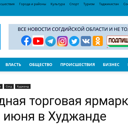
сшествия
Города и районы
Культура
Спорт
Туризм
Таджикистан
Со
ВЛАСТЬ
ОБЩЕСТВО
ПРОИСШЕСТВИЯ
БИЗНЕС
о
Согд
Худжанд
дная торговая ярмарк
 июня в Худжанде