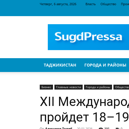
Четверг, 6 августа, 2026
Власть
Общество
Прои
SugdPressa
ТАДЖИКИСТАН
ГОРОДА И РАЙОНЫ
Бизнес
Главные новости
Города и районы
Обществ
XII Междунаро
пройдет 18–19
От
Алишери Толиб
-
20.01.2026
395
0