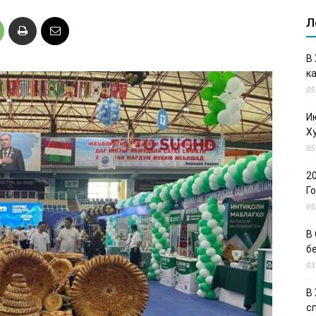
Л
В
к
05
И
Х
05
2
Г
05
В
б
03
В
с