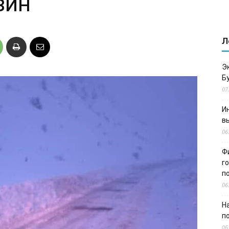
вин
Л
Э
Б
07
И
в
06
Ф
г
п
06
Н
п
06