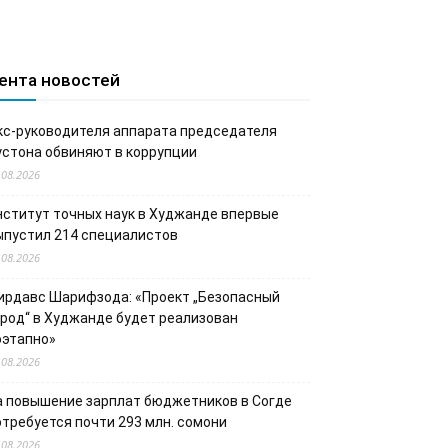
ента новостей
кс-руководителя аппарата председателя
устона обвиняют в коррупции
.08.2026
нститут точных наук в Худжанде впервые
ыпустил 214 специалистов
.08.2026
ирдавс Шарифзода: «Проект „Безопасный
ород“ в Худжанде будет реализован
оэтапно»
.08.2026
а повышение зарплат бюджетников в Согде
отребуется почти 293 млн. сомони
.08.2026