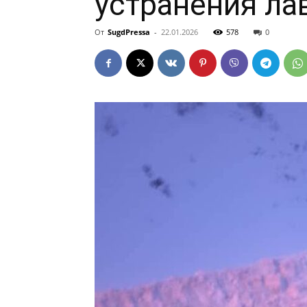
устранения ла
От
SugdPressa
-
22.01.2026
578
0