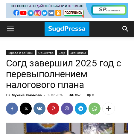
Города и районы
Общество
Согд
Экономика
Согд завершил 2025 год с
перевыполнением
налогового плана
От
Мухайё Каюмова
-
09.02.2026
862
0