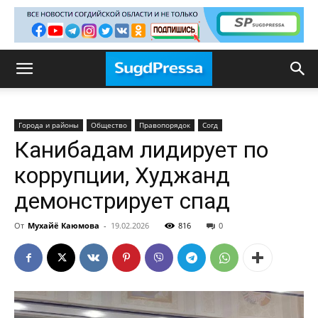
Города и районы
Общество
Правопорядок
Согд
Канибадам лидирует по
коррупции, Худжанд
демонстрирует спад
От
Мухайё Каюмова
-
19.02.2026
816
0