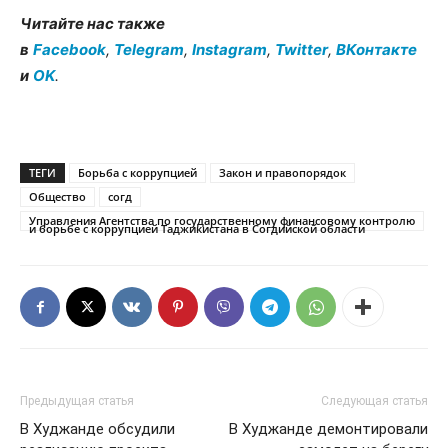
Читайте нас также
в
Facebook
,
Telegram
,
Instagram
,
Twitter
,
ВКонтакте
и
OK
.
ТЕГИ
Борьба с коррупцией
Закон и правопорядок
Общество
согд
Управления Агентства по государственному финансовому контролю
и борьбе с коррупцией Таджикистана в Согдийской области
Предыдущая статья
Следующая статья
В Худжанде обсудили
В Худжанде демонтировали