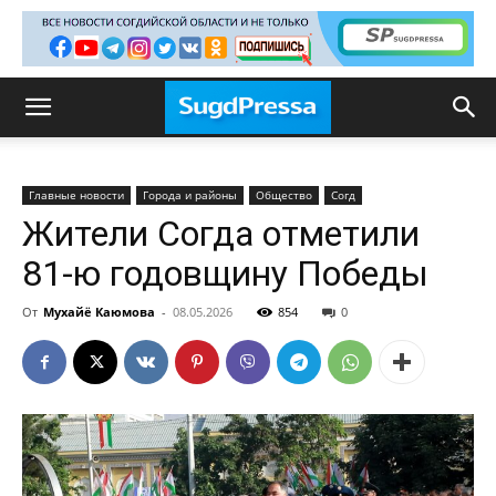
Главные новости
Города и районы
Общество
Согд
Жители Согда отметили
81-ю годовщину Победы
От
Мухайё Каюмова
-
08.05.2026
854
0